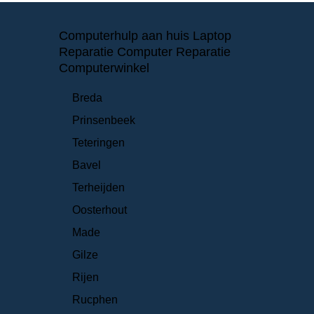
Computerhulp aan huis Laptop
Reparatie Computer Reparatie
Computerwinkel
Breda
Prinsenbeek
Teteringen
Bavel
Terheijden
Oosterhout
Made
Gilze
Rijen
Rucphen