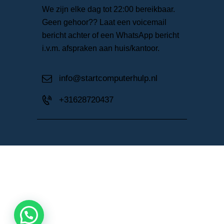
We zijn elke dag tot 22:00 bereikbaar.
Geen gehoor?? Laat een voicemail
bericht achter of een WhatsApp bericht
i.v.m. afspraken aan huis/kantoor.
info@startcomputerhulp.nl
+31628720437