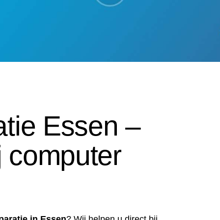
atie Essen –
ij computer
paratie in Essen
? Wij helpen u direct bij