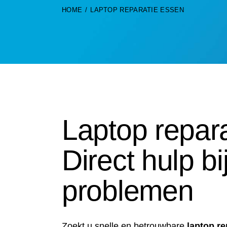
HOME
LAPTOP REPARATIE ESSEN
Laptop repar
Direct hulp b
problemen
Zoekt u snelle en betrouwbare
laptop re