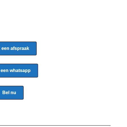
 een afspraak
 een whatsapp
Bel nu