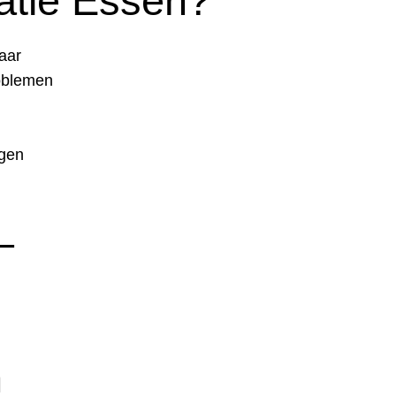
atie Essen?
aar
roblemen
ngen
–
n