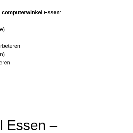
e
computerwinkel Essen
:
e)
erbeteren
n)
leren
l Essen –