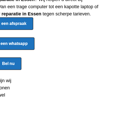
an een trage computer tot een kapotte laptop of
 reparatie in Essen
tegen scherpe tarieven.
 een afspraak
 een whatsapp
Bel nu
ijn wij
honen
wel