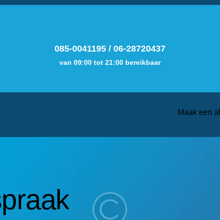
085-0041195
/
06-28720437
van 09:00 tot 21:00 bereikbaar
Maak een a
spraak