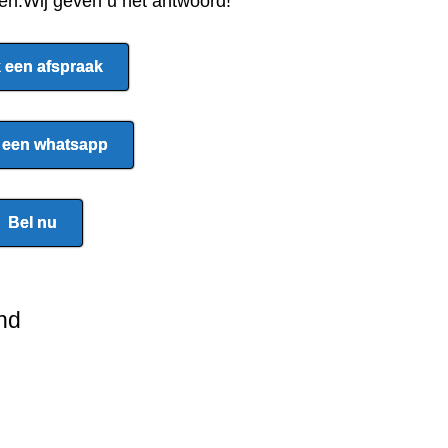
pen.Wij geven u het antwoord!
 een afspraak
 een whatsapp
Bel nu
nd