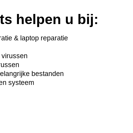
ts helpen u bij:
tie & laptop reparatie
 virussen
russen
langrijke bestanden
pen systeem