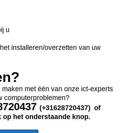
s
ij u
het installeren/overzetten van uw
en?
ak maken met één van onze ict-experts
 uw computerproblemen?
28720437
(+31628720437) of
ik op het onderstaande knop.