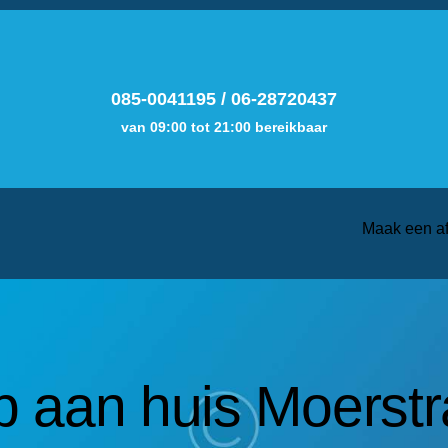
085-0041195
/
06-28720437
van 09:00 tot 21:00 bereikbaar
Maak een a
 aan huis Moerstr