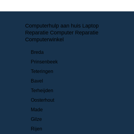
Computerhulp aan huis Laptop
Reparatie Computer Reparatie
Computerwinkel
Breda
Prinsenbeek
Teteringen
Bavel
Terheijden
Oosterhout
Made
Gilze
Rijen