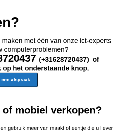
en?
ak maken met één van onze ict-experts
 uw computerproblemen?
28720437
(+31628720437) of
ik op het onderstaande knop.
 een afspraak
p of mobiel verkopen?
een gebru
ik meer van maakt of eentje die u liever