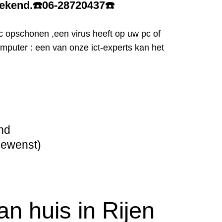
eekend.
☎️
06-28720437
☎️
c opschonen ,een virus heeft op uw pc of
puter : een van onze ict-experts kan het
nd
gewenst)
n huis in Rijen