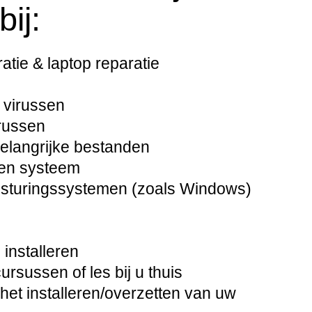
ij:
tie & laptop reparatie
 virussen
russen
langrijke bestanden
pen systeem
besturingssystemen (zoals Windows)
installeren
sussen of les bij u thuis
het installeren/overzetten van uw