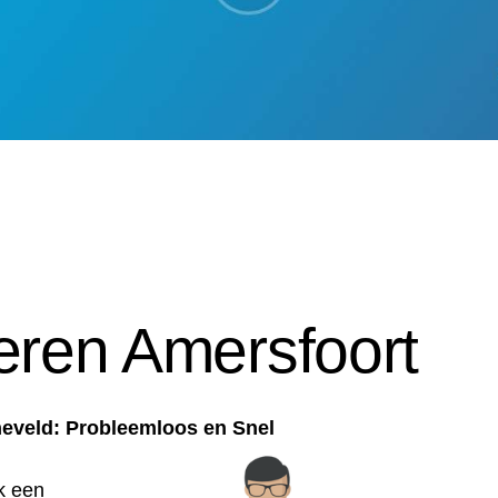
lleren Amersfoort
rneveld: Probleemloos en Snel
k een