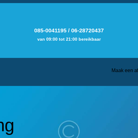
085-0041195
/
06-28720437
van 09:00 tot 21:00 bereikbaar
Maak een a
ng