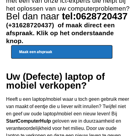
met één van onze ict-experts die helpt bij
het oplossen van uw computerproblemen?
Bel dan naar
tel:0628720437
(+31628720437) of maak direct een
afspraak. Klik op het onderstaande
knop.
Maak een afspraak
Uw (Defecte) laptop of
mobiel verkopen?
Heeft u een
laptop/mobiel waar u toch geen gebru
ik meer
van maakt of eentje die u liever wilt inruilen? Twijfel niet
en geef uw oude laptop/mobiel een nieuw leven! Bij
StartComputerHulp
geloven we in duurzaamheid en
verantwoordelijkheid voor het milieu. Door uw oude
laptop te verkopen en deze een nieuw leven te geven