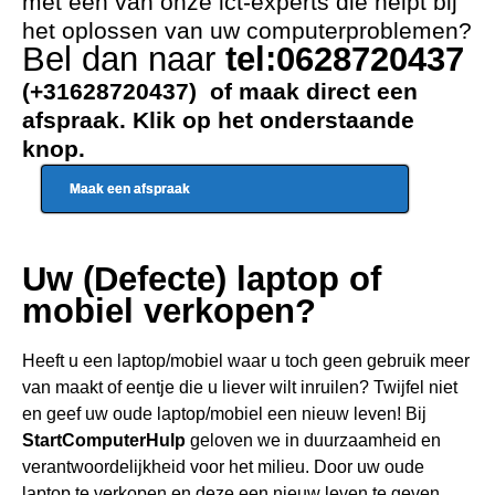
met één van onze ict-experts die helpt bij
het oplossen van uw computerproblemen?
Bel dan naar
tel:0628720437
(+31628720437) of maak direct een
afspraak. Klik op het onderstaande
knop.
Maak een afspraak
Uw (Defecte) laptop of
mobiel verkopen?
Heeft u een
laptop/mobiel waar u toch geen gebru
ik meer
van maakt of eentje die u liever wilt inruilen? Twijfel niet
en geef uw oude laptop/mobiel een nieuw leven! Bij
StartComputerHulp
geloven we in duurzaamheid en
verantwoordelijkheid voor het milieu. Door uw oude
laptop te verkopen en deze een nieuw leven te geven