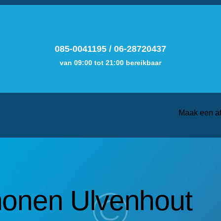
085-0041195
/
06-28720437
van 09:00 tot 21:00 bereikbaar
Maak een a
honen Ulvenhout