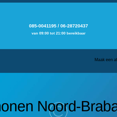
085-0041195
/
06-28720437
van 09:00 tot 21:00 bereikbaar
Maak een a
honen Noord-Braba