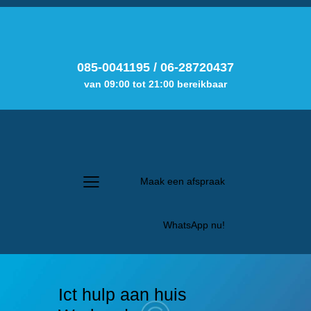
085-0041195
/
06-28720437
van 09:00 tot 21:00 bereikbaar
Maak een afspraak
WhatsApp nu!
Ict hulp aan huis