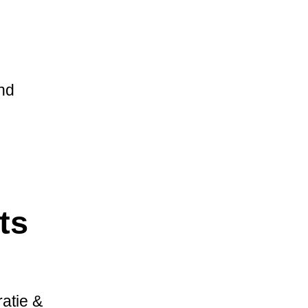
nd
ts
atie &