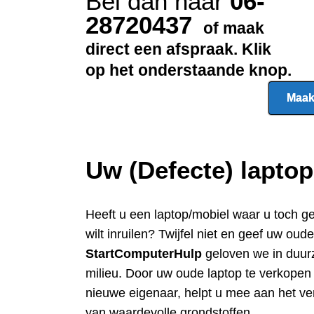
Bel dan naar
06-
28720437
of maak
direct een afspraak. Klik
op het onderstaande knop.
Maak
Uw (Defecte) lapto
Heeft u een
laptop/mobiel waar u toch g
wilt inruilen? Twijfel niet en geef uw oud
StartComputerHulp
geloven we in duur
milieu. Door uw oude laptop te verkope
nieuwe eigenaar, helpt u mee aan het ve
van waardevolle grondstoffen.