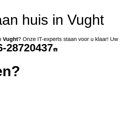
an huis in Vught
n
Vught
? Onze IT-experts staan voor u klaar! Uw
6-28720437
☎️
en?