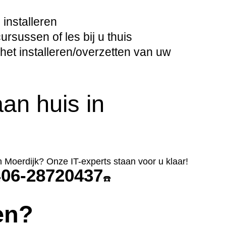
installeren
sussen of les bij u thuis
het installeren/overzetten van uw
an huis in
n Moerdijk? Onze IT-experts staan voor u klaar!
06-28720437
️
☎️
en?