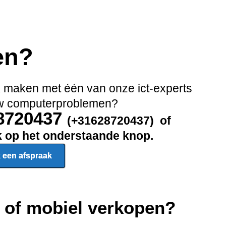
en?
ak maken met één van onze ict-experts
 uw computerproblemen?
28720437
(+31628720437) of
ik op het onderstaande knop.
 een afspraak
p of mobiel verkopen?