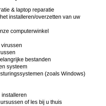
tie & laptop reparatie
het installeren/overzetten van uw
onze computerwinkel
 virussen
russen
langrijke bestanden
pen systeem
besturingssystemen (zoals Windows)
installeren
sussen of les bij u thuis