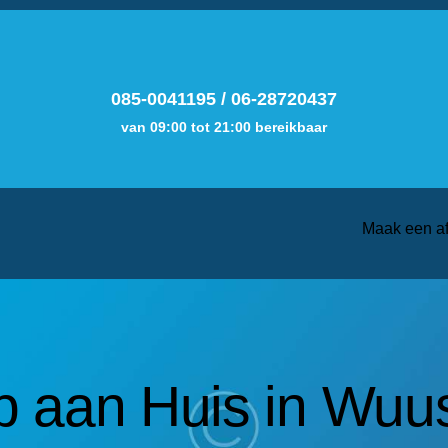
085-0041195
/
06-28720437
van 09:00 tot 21:00 bereikbaar
Maak een a
 aan Huis in Wuu