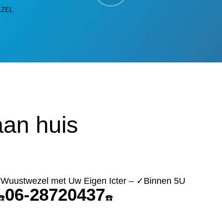
EZEL
an huis
n Wuustwezel met Uw Eigen Icter – ✓Binnen 5U
06-28720437
☎️
☎️