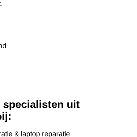
.
nd
specialisten uit
ij:
tie & laptop reparatie