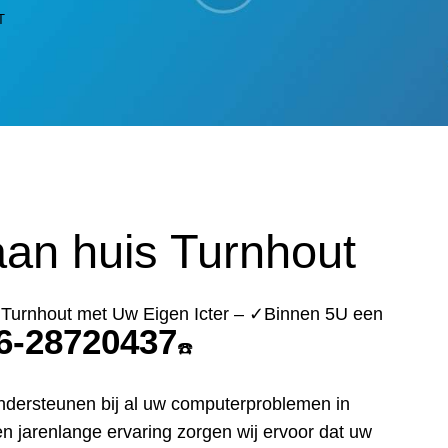
T
an huis Turnhout
 Turnhout met Uw Eigen Icter – ✓Binnen 5U een
6-28720437
☎️
ndersteunen bij al uw computerproblemen in
n jarenlange ervaring zorgen wij ervoor dat uw