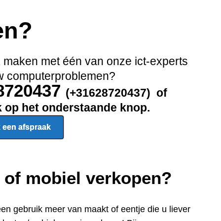
en?
ak maken met één van onze ict-experts
 uw computerproblemen?
28720437
(+31628720437) of
ik op het onderstaande knop.
 een afspraak
p of mobiel verkopen?
een gebru
ik meer van maakt of eentje die u liever