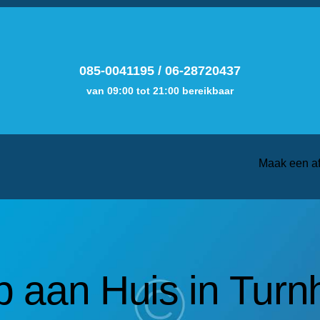
085-0041195
/
06-28720437
van 09:00 tot 21:00 bereikbaar
Maak een a
 aan Huis in Turn