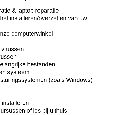
tie & laptop reparatie
het installeren/overzetten van uw
onze computerwinkel
 virussen
russen
langrijke bestanden
pen systeem
besturingssystemen (zoals Windows)
installeren
sussen of les bij u thuis