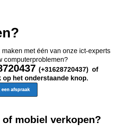
en?
ak maken met één van onze ict-experts
 uw computerproblemen?
28720437
(+31628720437) of
ik op het onderstaande knop.
 een afspraak
p of mobiel verkopen?