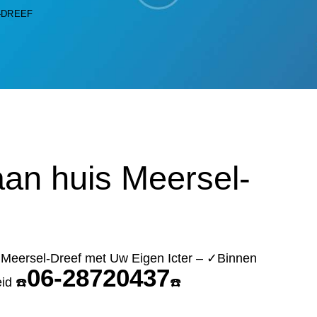
-DREEF
an huis Meersel-
 Meersel-Dreef met Uw Eigen Icter – ✓Binnen
06-28720437
id ☎️
☎️