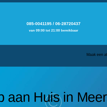
085-0041195
/
06-28720437
van 09:00 tot 21:00 bereikbaar
Maak een a
 aan Huis in Meer