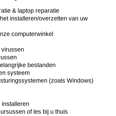
tie & laptop reparatie
het installeren/overzetten van uw
onze computerwinkel
 virussen
russen
langrijke bestanden
pen systeem
besturingssystemen (zoals Windows)
installeren
sussen of les bij u thuis