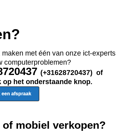
en?
ak maken met één van onze ict-experts
 uw computerproblemen?
28720437
(+31628720437) of
ik op het onderstaande knop.
 een afspraak
p of mobiel verkopen?