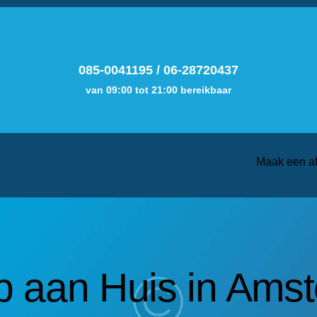
085-0041195
/
06-28720437
van 09:00 tot 21:00 bereikbaar
Maak een a
p aan Huis in Ams