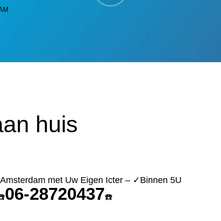
DAM
an huis
n Amsterdam met Uw Eigen Icter – ✓Binnen 5U
06-28720437
☎️
☎️