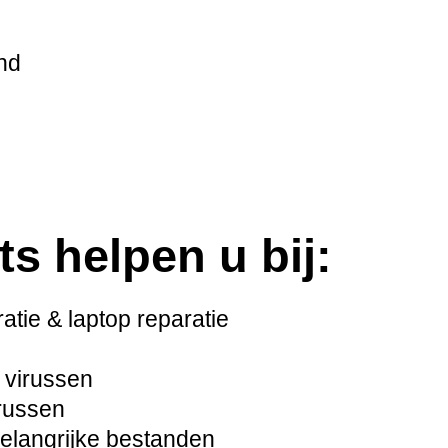
nd
ts helpen u bij:
tie & laptop reparatie
 virussen
russen
langrijke bestanden