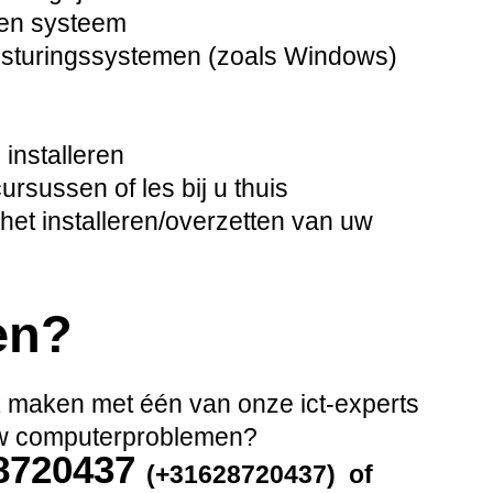
pen systeem
besturingssystemen (zoals Windows)
installeren
sussen of les bij u thuis
het installeren/overzetten van uw
en?
ak maken met één van onze ict-experts
 uw computerproblemen?
28720437
(+31628720437) of