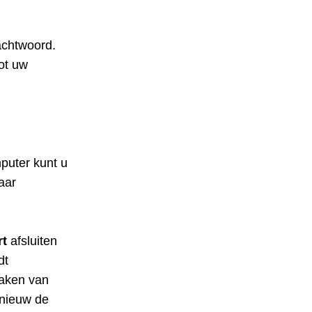
achtwoord.
tot uw
puter kunt u
aar
rt
afsluiten
dt
maken van
pnieuw de