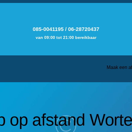
085-0041195
/
06-28720437
van 09:00 tot 21:00 bereikbaar
Maak een a
 op afstand Worte