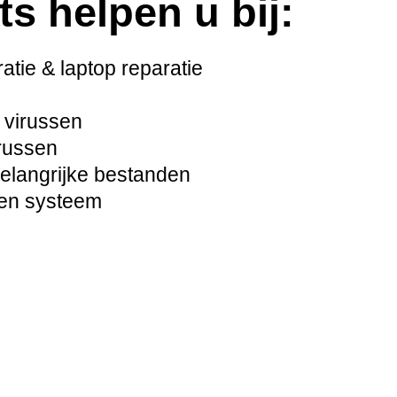
ts helpen u bij:
tie & laptop reparatie
 virussen
russen
langrijke bestanden
pen systeem
s