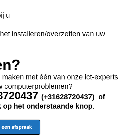
ij u
het installeren/overzetten van uw
en?
ak maken met één van onze ict-experts
 uw computerproblemen?
28720437
(+31628720437) of
ik op het onderstaande knop.
 een afspraak