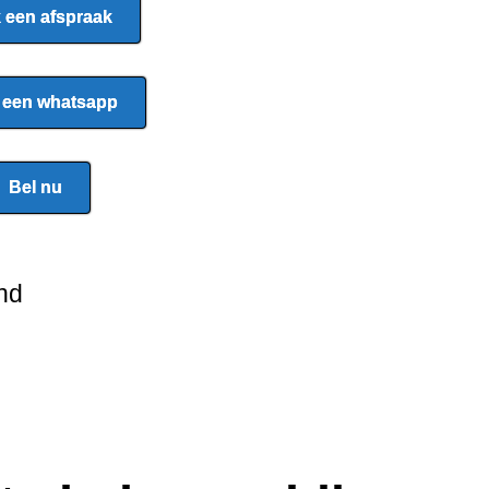
 een afspraak
 een whatsapp
Bel nu
nd