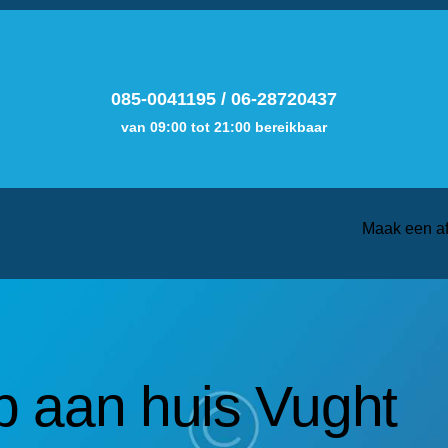
085-0041195
/
06-28720437
van 09:00 tot 21:00 bereikbaar
Maak een a
 aan huis Vught