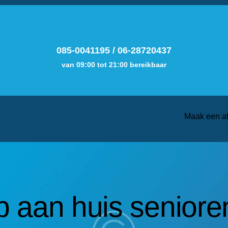
085-0041195
/
06-28720437
van 09:00 tot 21:00 bereikbaar
Maak een a
 aan huis seniore