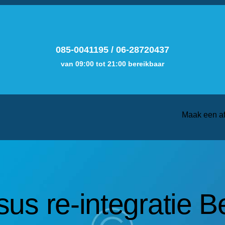
085-0041195
/
06-28720437
van 09:00 tot 21:00 bereikbaar
Maak een a
us re-integratie 