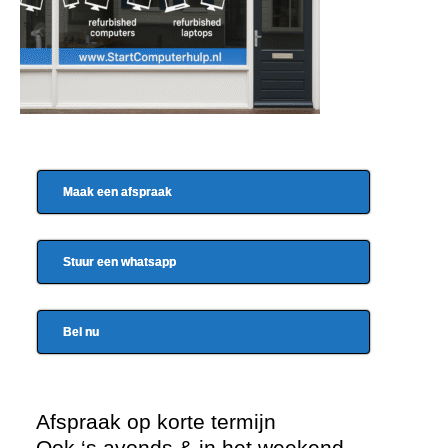
Maak een afspraak
Stuur een whatsapp
Bel nu
Afspraak op korte termijn
Ook ‘s avonds & in het weekend