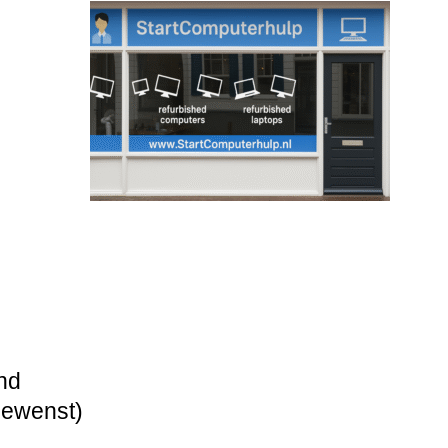
nd
gewenst)