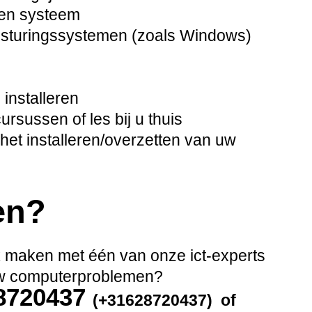
pen systeem
besturingssystemen (zoals Windows)
installeren
sussen of les bij u thuis
het installeren/overzetten van uw
en?
ak maken met één van onze ict-experts
 uw computerproblemen?
28720437
(+31628720437) of