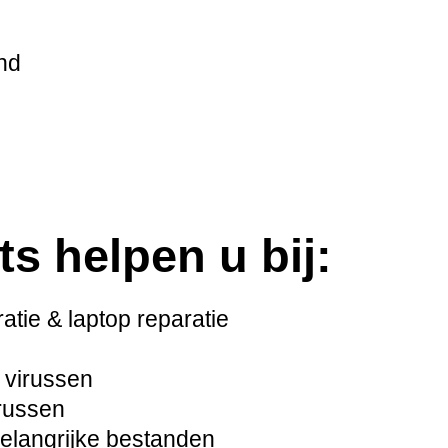
nd
ts helpen u bij:
tie & laptop reparatie
 virussen
russen
langrijke bestanden