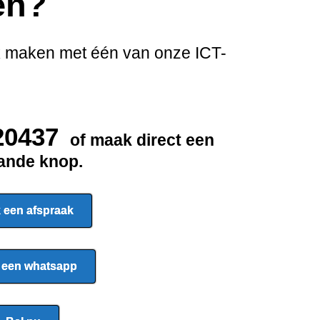
en?
ak maken met één van onze ICT-
20437
of maak direct een
aande knop.
 een afspraak
 een whatsapp