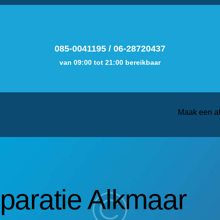
085-0041195
/
06-28720437
van 09:00 tot 21:00 bereikbaar
Maak een a
aratie Alkmaar