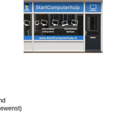
nd
gewenst)