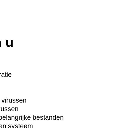
n u
atie
 virussen
russen
elangrijke bestanden
pen systeem