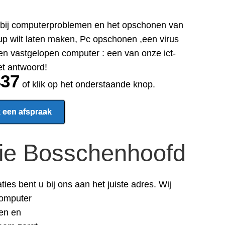
ar bij computerproblemen en het opschonen van
p wilt laten maken, Pc opschonen ,een virus
en vastgelopen computer : een van onze ict-
et antwoord!
437
of klik op het onderstaande knop.
 een afspraak
ie Bosschenhoofd
aties
bent u bij ons aan het juiste adres.
Wij
computer
ren en