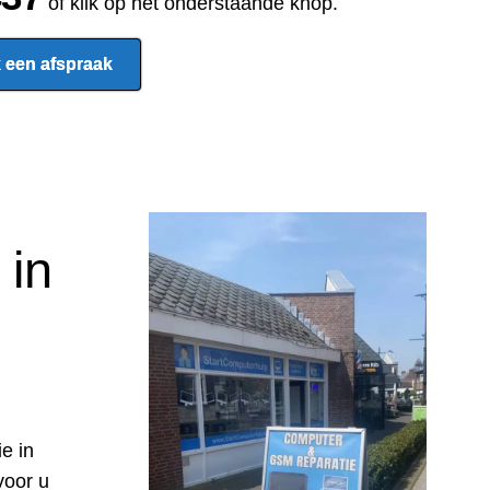
of klik op het onderstaande knop.
 een afspraak
 in
e in
voor u