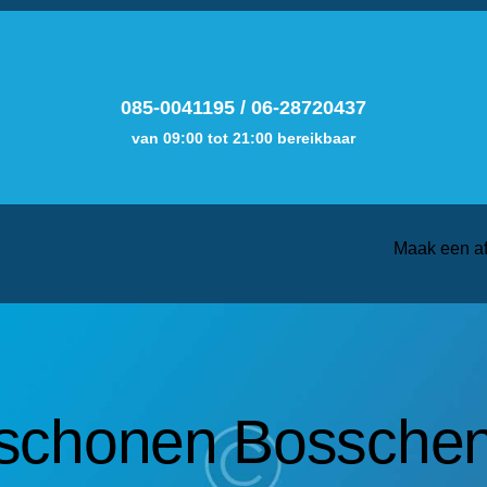
085-0041195
/
06-28720437
van 09:00 tot 21:00 bereikbaar
Maak een a
schonen Bossche