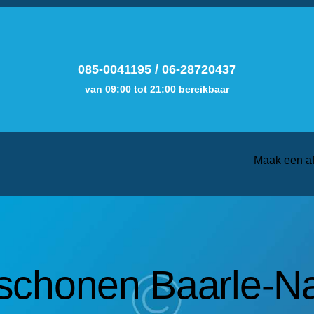
085-0041195
/
06-28720437
van 09:00 tot 21:00 bereikbaar
Maak een a
schonen Baarle-N