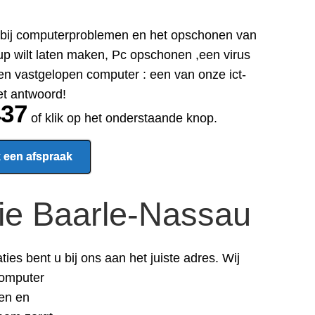
ar bij computerproblemen en het opschonen van
p wilt laten maken, Pc opschonen ,een virus
en vastgelopen computer : een van onze ict-
et antwoord!
437
of klik op het onderstaande knop.
 een afspraak
ie Baarle-Nassau
aties
bent u bij ons aan het juiste adres.
Wij
computer
ren en