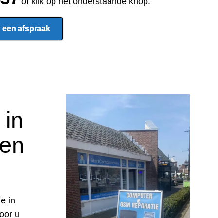
of klik op het onderstaande knop.
 een afspraak
 in
 en
e in
oor u