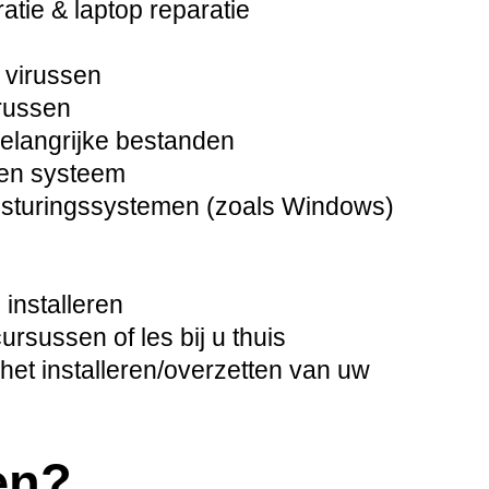
tie & laptop reparatie
 virussen
russen
langrijke bestanden
pen systeem
besturingssystemen (zoals Windows)
installeren
sussen of les bij u thuis
het installeren/overzetten van uw
en?