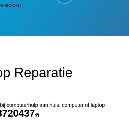
CHENHOOFD
p Reparatie
r bij computerhulp aan huis, computer of laptop
8720437
☎️