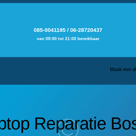
085-0041195
/
06-28720437
van 09:00 tot 21:00 bereikbaar
Maak een a
ptop Reparatie Bo